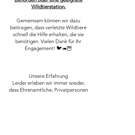
Wildtierstation.
Gemeinsam können wir dazu
beitragen, dass verletzte Wildtiere
schnell die Hilfe erhalten, die sie
benötigen. Vielen Dank für Ihr
Engagement! 🐦🦔🦉
Unsere Erfahrung
Leider erleben wir immer wieder,
dass Ehrenamtliche, Privatpersonen
und Tierschutzvereine die
Versorgung verletzter Wildtiere
nahezu allein stemmen müssen.
Transporte, Tierarztkosten und die
Suche nach Pflegestellen bleiben
häufig an engagierten Bürgerinnen