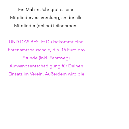
Ein Mal im Jahr gibt es eine
Mitgliederversammlung, an der alle
Mitglieder (online) teilnehmen.
UND DAS BESTE: Du bekommt eine
Ehrenamtspauschale, d.h. 15 Euro pro
Stunde (inkl. Fahrtweg)
Aufwandsentschädigung für Deinen
Einsatz im Verein. Außerdem wird die
u.a. Bekleidung des Vereins gestellt,
du erhält von uns die nötigen
Arbeitsmaterialien und kannst an
fachspezifischen Fortbildungen
kostenlos teilnehmen
(vorausgesetzt uns werden die